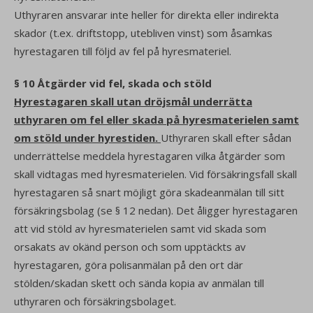
Uthyraren ansvarar inte heller för direkta eller indirekta
skador (t.ex. driftstopp, utebliven vinst) som åsamkas
hyrestagaren till följd av fel på hyresmateriel.
§ 10 Åtgärder vid fel, skada och stöld
Hyrestagaren skall utan dröjsmål underrätta
uthyraren om fel eller skada på hyresmaterielen samt
om stöld under hyrestiden.
Uthyraren skall efter sådan
underrättelse meddela hyrestagaren vilka åtgärder som
skall vidtagas med hyresmaterielen. Vid försäkringsfall skall
hyrestagaren så snart möjligt göra skadeanmälan till sitt
försäkringsbolag (se § 12 nedan). Det åligger hyrestagaren
att vid stöld av hyresmaterielen samt vid skada som
orsakats av okänd person och som upptäckts av
hyrestagaren, göra polisanmälan på den ort där
stölden/skadan skett och sända kopia av anmälan till
uthyraren och försäkringsbolaget.