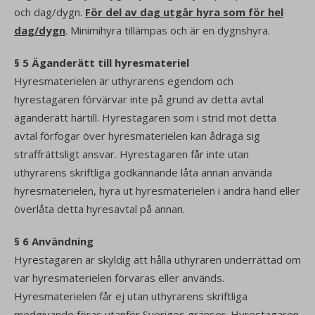
och dag/dygn.
För del av dag utgår hyra som för hel
dag/dygn
. Minimihyra tillämpas och är en dygnshyra.
§ 5 Äganderätt till hyresmateriel
Hyresmaterielen är uthyrarens egendom och
hyrestagaren förvärvar inte på grund av detta avtal
äganderätt härtill. Hyrestagaren som i strid mot detta
avtal förfogar över hyresmaterielen kan ådraga sig
straffrättsligt ansvar. Hyrestagaren får inte utan
uthyrarens skriftliga godkännande låta annan använda
hyresmaterielen, hyra ut hyresmaterielen i andra hand eller
överlåta detta hyresavtal på annan.
§ 6 Användning
Hyrestagaren är skyldig att hålla uthyraren underrättad om
var hyresmaterielen förvaras eller används.
Hyresmaterielen får ej utan uthyrarens skriftliga
medgivande föras utanför Sveriges gränser. Hyrestagaren