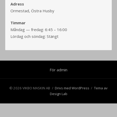
Adress
Ormestad, Östra Husby
Timmar
Måndag — fredag: 6:45 – 16:00
Lördag och söndag: Stängt
För admin
© 2026 VIKBO MASKIN AB
/
Drivs med WordPress
/
Tema av
Design Lab