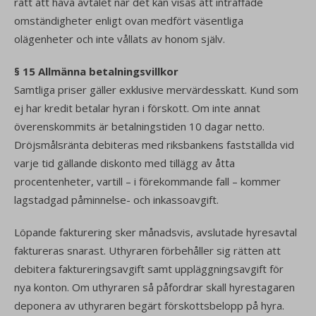
rätt att häva avtalet när det kan visas att inträffade
omständigheter enligt ovan medfört väsentliga
olägenheter och inte vållats av honom själv.
§ 15 Allmänna betalningsvillkor
Samtliga priser gäller exklusive mervärdesskatt. Kund som
ej har kredit betalar hyran i förskott. Om inte annat
överenskommits är betalningstiden 10 dagar netto.
Dröjsmålsränta debiteras med riksbankens fastställda vid
varje tid gällande diskonto med tillägg av åtta
procentenheter, vartill – i förekommande fall – kommer
lagstadgad påminnelse- och inkassoavgift.
Löpande fakturering sker månadsvis, avslutade hyresavtal
faktureras snarast. Uthyraren förbehåller sig rätten att
debitera faktureringsavgift samt uppläggningsavgift för
nya konton. Om uthyraren så påfordrar skall hyrestagaren
deponera av uthyraren begärt förskottsbelopp på hyra.