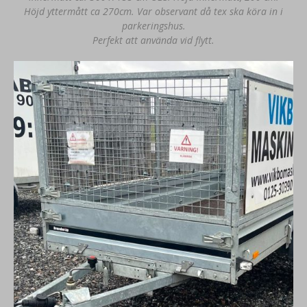
Höjd yttermått ca 270cm. Var observant då tex ska köra in i
parkeringshus.
Perfekt att använda vid flytt.