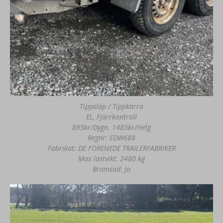
Tippsläp / Tippkärra
EL, Fjärrkontroll
895kr/Dygn. 1485kr/Helg
Regnr: EDW688
Fabrikat: DE FORENEDE TRAILERFABRIKER
Max lastvikt: 2480 kg
Bromsad: Ja