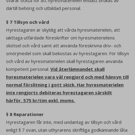
svarar också för att hyresmaterielen endast brukas av
därtill behörig och utbildad personal.
§ 7 Tillsyn och vård
Hyrestagaren är skyldig att vårda hyresmaterielen, att
iakttaga utfärdade föreskrifter om hyresmaterielens
skötsel och vård samt att använda föreskrivna driv- och
smörjmedel som skall bekostas av hyrestagaren. För tillsyn
och vård av hyresmaterielen skall hyrestagaren använda
kompetent personal.
Vid återlämnandet skall
hyresmaterielen vara väl rengjord och med hänsyn till
normal förslitning i gott skick. Har hyresmaterielen
inte rengjorts debiteras hyrestagaren särskilt
härför. 575 kr/tim exkl. moms.
§ 8 Reparationer
Hyrestagaren får inte, med undantag av tillsyn och vård
enligt § 7 ovan, utan uthyrarens skriftliga godkännande låta