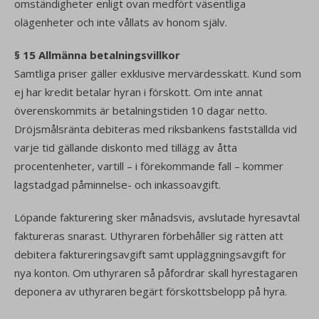
omständigheter enligt ovan medfört väsentliga
olägenheter och inte vållats av honom själv.
§ 15 Allmänna betalningsvillkor
Samtliga priser gäller exklusive mervärdesskatt. Kund som
ej har kredit betalar hyran i förskott. Om inte annat
överenskommits är betalningstiden 10 dagar netto.
Dröjsmålsränta debiteras med riksbankens fastställda vid
varje tid gällande diskonto med tillägg av åtta
procentenheter, vartill – i förekommande fall – kommer
lagstadgad påminnelse- och inkassoavgift.
Löpande fakturering sker månadsvis, avslutade hyresavtal
faktureras snarast. Uthyraren förbehåller sig rätten att
debitera faktureringsavgift samt uppläggningsavgift för
nya konton. Om uthyraren så påfordrar skall hyrestagaren
deponera av uthyraren begärt förskottsbelopp på hyra.