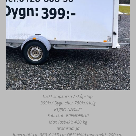
Täckt släpkärra / skåpsläp.
399kr/ Dygn eller 750kr/Helg
Regnr: NAX531
Fabrikat: BRENDERUP
Max lastvikt: 420 kg
Bromsad: Ja
Innermått ca: 360 X 155 cm OBS! Höjd innermått, 200 cm.