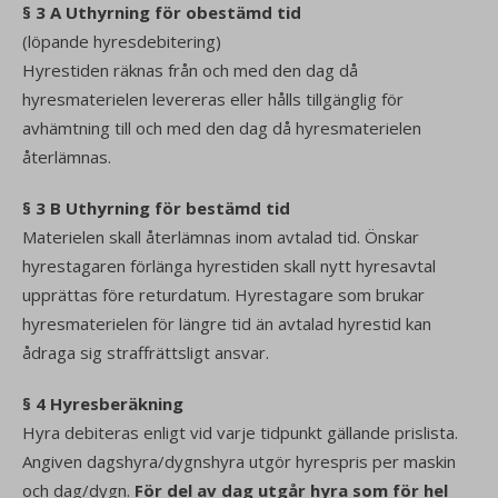
§ 3 A Uthyrning för obestämd tid
(löpande hyresdebitering)
Hyrestiden räknas från och med den dag då
hyresmaterielen levereras eller hålls tillgänglig för
avhämtning till och med den dag då hyresmaterielen
återlämnas.
§ 3 B Uthyrning för bestämd tid
Materielen skall återlämnas inom avtalad tid. Önskar
hyrestagaren förlänga hyrestiden skall nytt hyresavtal
upprättas före returdatum. Hyrestagare som brukar
hyresmaterielen för längre tid än avtalad hyrestid kan
ådraga sig straffrättsligt ansvar.
§ 4 Hyresberäkning
Hyra debiteras enligt vid varje tidpunkt gällande prislista.
Angiven dagshyra/dygnshyra utgör hyrespris per maskin
och dag/dygn.
För del av dag utgår hyra som för hel