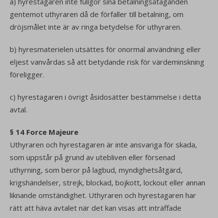
a) hyrestagaren inte fullgör sina betalningsåtaganden
gentemot uthyraren då de förfaller till betalning, om
dröjsmålet inte är av ringa betydelse för uthyraren.
b) hyresmaterielen utsättes för onormal användning eller
eljest vanvårdas så att betydande risk för värdeminskning
föreligger.
c) hyrestagaren i övrigt åsidosätter bestämmelse i detta
avtal.
§ 14 Force Majeure
Uthyraren och hyrestagaren är inte ansvariga för skada,
som uppstår på grund av utebliven eller försenad
uthyrning, som beror på lagbud, myndighetsåtgärd,
krigshändelser, strejk, blockad, bojkott, lockout eller annan
liknande omständighet. Uthyraren och hyrestagaren har
rätt att häva avtalet när det kan visas att inträffade