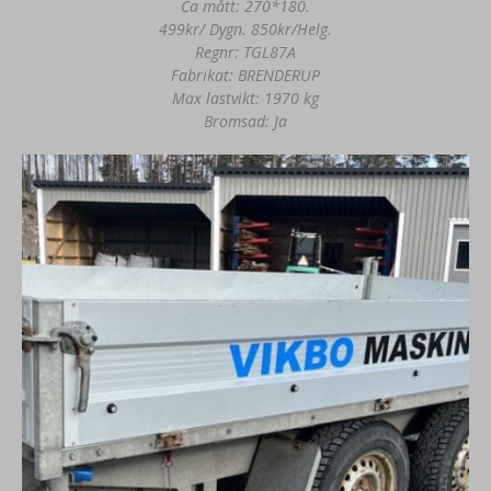
Ca mått: 270*180.
499kr/ Dygn. 850kr/Helg.
Regnr: TGL87A
Fabrikat: BRENDERUP
Max lastvikt: 1970 kg
Bromsad: Ja